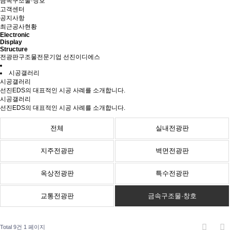
금속구조물·창호
고객센터
공지사항
최근공사현황
Electronic
Display
Structure
전광판구조물전문기업 선진이디에스
시공갤러리
시공갤러리
선진EDS의 대표적인 시공 사례를 소개합니다.
시공갤러리
선진EDS의 대표적인 시공 사례를 소개합니다.
전체
실내전광판
지주전광판
벽면전광판
옥상전광판
특수전광판
교통전광판
금속구조물·창호
Total 9건
1 페이지