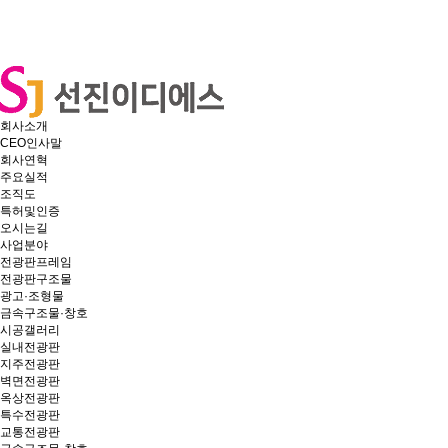
회사소개
CEO인사말
회사연혁
주요실적
조직도
특허및인증
오시는길
사업분야
전광판프레임
전광판구조물
광고·조형물
금속구조물·창호
시공갤러리
실내전광판
지주전광판
벽면전광판
옥상전광판
특수전광판
교통전광판