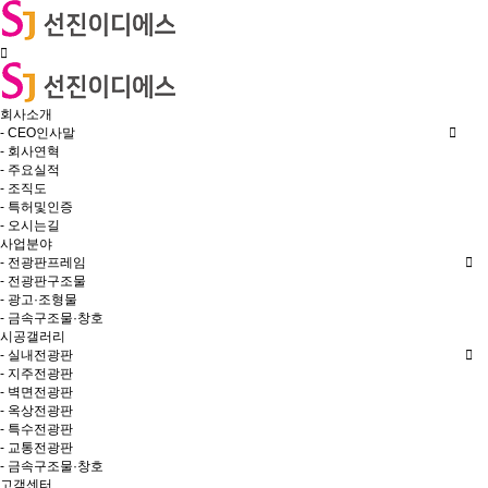
회사소개
- CEO인사말
- 회사연혁
- 주요실적
- 조직도
- 특허및인증
- 오시는길
사업분야
- 전광판프레임
- 전광판구조물
- 광고·조형물
- 금속구조물·창호
시공갤러리
- 실내전광판
- 지주전광판
- 벽면전광판
- 옥상전광판
- 특수전광판
- 교통전광판
- 금속구조물·창호
고객센터