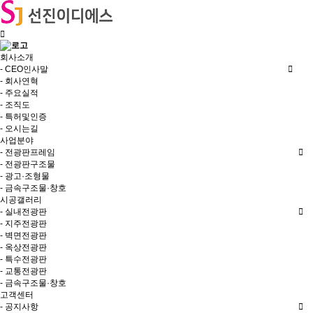
회사소개
- CEO인사말
- 회사연혁
- 주요실적
- 조직도
- 특허및인증
- 오시는길
사업분야
- 전광판프레임
- 전광판구조물
- 광고·조형물
- 금속구조물·창호
시공갤러리
- 실내전광판
- 지주전광판
- 벽면전광판
- 옥상전광판
- 특수전광판
- 교통전광판
- 금속구조물·창호
고객센터
- 공지사항