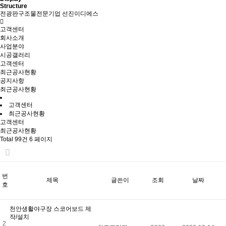
Structure
전광판구조물전문기업 선진이디에스
고객센터
회사소개
사업분야
시공갤러리
고객센터
최근공사현황
공지사항
최근공사현황
고객센터
최근공사현황
고객센터
최근공사현황
Total 99건
6 페이지
번
제목
글쓴이
조회
날짜
호
천안생활야구장 스코어보드 제
작/설치
2