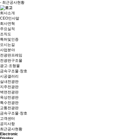
- 최근공사현황
회사소개
CEO인사말
회사연혁
주요실적
조직도
특허및인증
오시는길
사업분야
전광판프레임
전광판구조물
광고·조형물
금속구조물·창호
시공갤러리
실내전광판
지주전광판
벽면전광판
옥상전광판
특수전광판
교통전광판
금속구조물·창호
고객센터
공지사항
최근공사현황
Electronic
Display