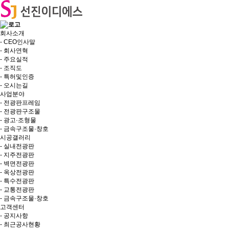
회사소개
- CEO인사말
- 회사연혁
- 주요실적
- 조직도
- 특허및인증
- 오시는길
사업분야
- 전광판프레임
- 전광판구조물
- 광고·조형물
- 금속구조물·창호
시공갤러리
- 실내전광판
- 지주전광판
- 벽면전광판
- 옥상전광판
- 특수전광판
- 교통전광판
- 금속구조물·창호
고객센터
- 공지사항
- 최근공사현황